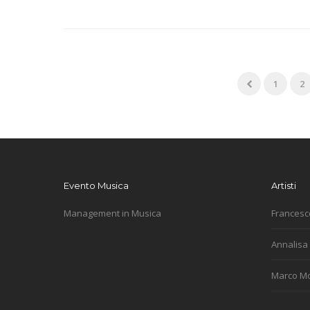
1
2
Evento Musica
Artisti
Management in Musica
Francesc
Annalisa
Marco M