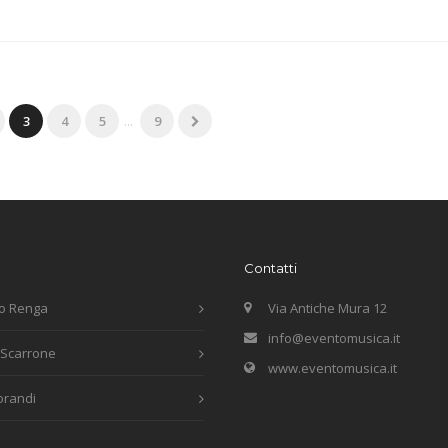
3
4
5
...
9
Contatti
o Renga
Via Antiche Mura 12
info@eventomusica.it
 Scarrone
www.eventomusica.it
orandi