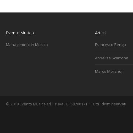
Evento Musica
Artisti
Management in Musica
Francesco Renga
Annalisa Scarrone
Marco Morandi
© 2018 Evento Musica srl | P.Iva 03358700171 | Tutti i diritti riservati