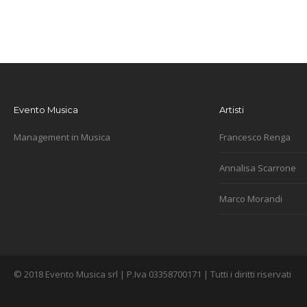
Evento Musica
Artisti
Management in Musica
Francesco Renga
Annalisa Scarrone
Marco Morandi
© 2018 Evento Musica srl | P.Iva 03358700171 | Tutti i diritti riservati