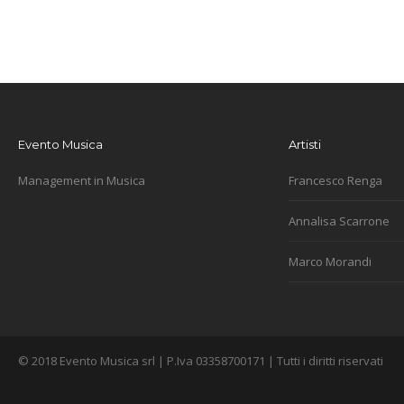
Evento Musica
Artisti
Management in Musica
Francesco Renga
Annalisa Scarrone
Marco Morandi
© 2018 Evento Musica srl | P.Iva 03358700171 | Tutti i diritti riservati