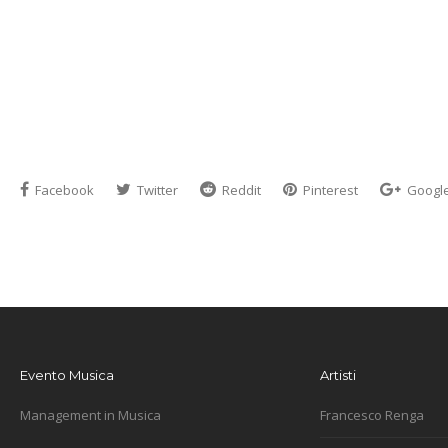
Facebook
Twitter
Reddit
Pinterest
Googl
Evento Musica
Artisti
Management in Musica
Francesco Renga