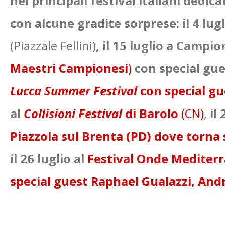
nei principali festival italiani dedic
con alcune gradite sorprese: il 4 lugl
(Piazzale Fellini)
, il 15 luglio a Campio
Maestri Campionesi
)
con special gu
Lucca Summer Festival
con special gu
al
Collisioni Festival
di
Barolo
(CN)
,
il 
Piazzola sul Brenta (PD) dove torna
il 26
luglio al
Festival Onde Mediter
special guest Raphael Gualazzi, Andr