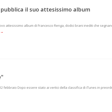
ubblica il suo attesissimo album
nuovo attesissimo album di Francesco Renga, dodici brani inediti che segnano
 →
e"
2 febbraio Dopo essere stato ai vertici della classifica di iTunes in preord