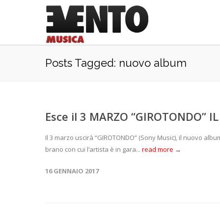
Posts Tagged: nuovo album
Esce il 3 MARZO “GIROTONDO” I
Il 3 marzo uscirà “GIROTONDO” (Sony Music), il nuovo album d
brano con cui l’artista è in gara...
read more →
16 GENNAIO 2017