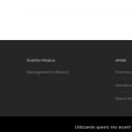
Evento Musica
Artisti
Management in Musica
Francesc
Annalisa
Marco M
Utilizzando questo sito accetti 
© 2018 Evento Musica srl | P.Iva 03358700171 | Tutti i diritti 