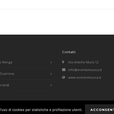
Contatti
o Renga
Via Antiche Mura 12
info@eventomusica.it
 Scarrone
www.eventomusica.it
orandi
l'uso di cookies per statistiche e profilazione utenti.
ACCONSEN
riservati