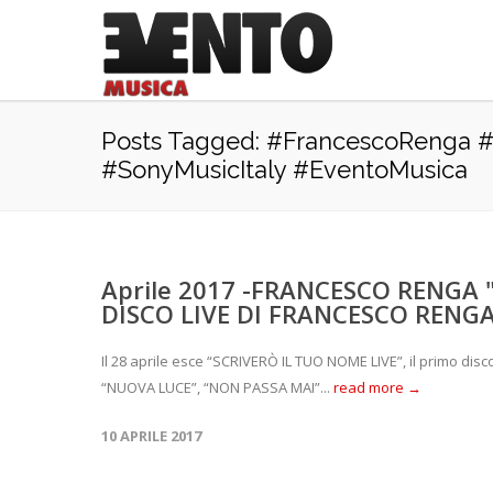
Posts Tagged: #FrancescoRenga 
#SonyMusicItaly #EventoMusica
Aprile 2017 -FRANCESCO RENGA 
DISCO LIVE DI FRANCESCO RENGA 
Il 28 aprile esce “SCRIVERÒ IL TUO NOME LIVE”, il primo disco
“NUOVA LUCE”, “NON PASSA MAI”...
read more →
10 APRILE 2017