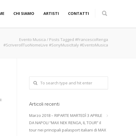
ME
CHI SIAMO
ARTISTI
CONTATTI
Evento Musica
/
Posts Tagged #FrancescoRenga
#ScriveroIlTuoNomeLive #SonyMusicItaly #EventoMusica
i:
Articoli recenti
Marzo 2018 – RIPARTE MARTEDÌ 3 APRILE
DA NAPOLI “MAX NEK RENGA, IL TOUR” il
tour nei principali palasport italiani di MAX