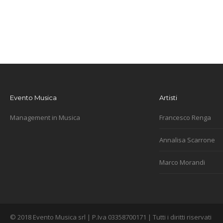
Evento Musica
Artisti
Management in Musica
Francesco Renga
Annalisa Scarrone
Marco Morandi
© 2018 Evento Musica srl | P.Iva 03358700171 | Tutti i diritti riservati