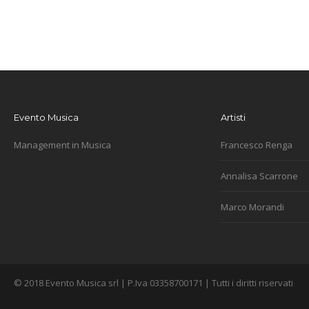
Evento Musica
Artisti
Management in Musica
Francesco Renga
Annalisa Scarrone
Marco Morandi
© 2018 Evento Musica srl | P.Iva 03358700171 | Tutti i diritti riservati