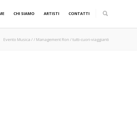
ME
CHI SIAMO
ARTISTI
CONTATTI
Evento Musica
/
/
Management Ron
/
tutti-cuori-viaggianti