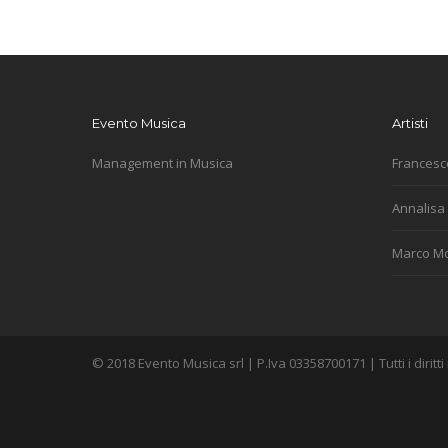
Evento Musica
Artisti
Management in Musica
Francesc
Annalisa
Marco M
© 2018 Evento Musica srl | P.Iva 03358700171 | Tutti i diritti 