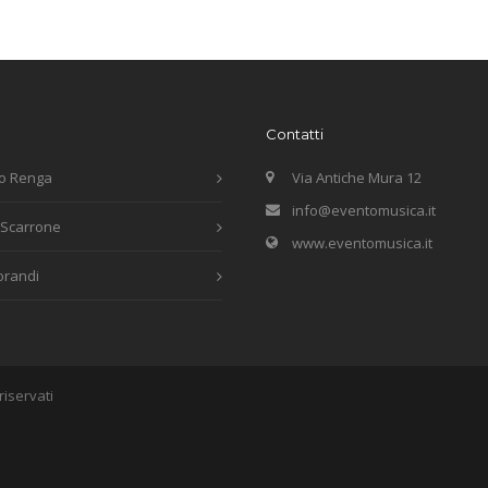
Contatti
o Renga
Via Antiche Mura 12
info@eventomusica.it
 Scarrone
www.eventomusica.it
orandi
riservati